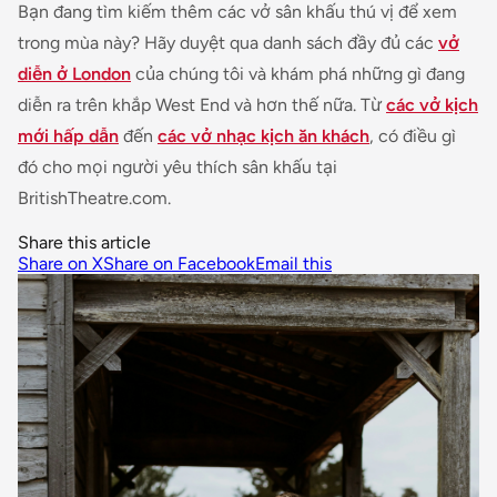
Bạn đang tìm kiếm thêm các vở sân khấu thú vị để xem
trong mùa này? Hãy duyệt qua danh sách đầy đủ các
vở
diễn ở London
của chúng tôi và khám phá những gì đang
diễn ra trên khắp West End và hơn thế nữa. Từ
các vở kịch
mới hấp dẫn
đến
các vở nhạc kịch ăn khách
, có điều gì
đó cho mọi người yêu thích sân khấu tại
BritishTheatre.com.
Share this article
Share on X
Share on Facebook
Email this