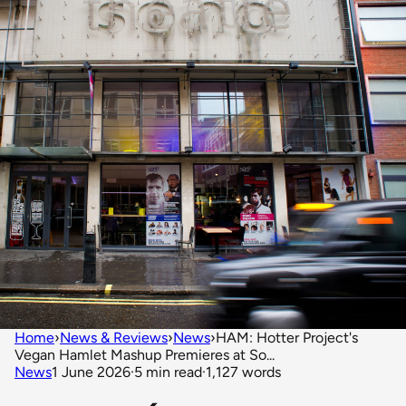
Home
›
News & Reviews
›
News
›
HAM: Hotter Project's
Vegan Hamlet Mashup Premieres at So...
News
1 June 2026
·
5 min read
·
1,127 words