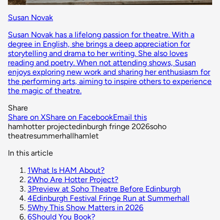
Susan Novak
Susan Novak has a lifelong passion for theatre. With a
degree in English, she brings a deep appreciation for
storytelling and drama to her writing. She also loves
reading and poetry. When not attending shows, Susan
enjoys exploring new work and sharing her enthusiasm for
the performing arts, aiming to inspire others to experience
the magic of theatre.
Share
Share on X
Share on Facebook
Email this
ham
hotter project
edinburgh fringe 2026
soho
theatre
summerhall
hamlet
In this article
1
What Is HAM About?
2
Who Are Hotter Project?
3
Preview at Soho Theatre Before Edinburgh
4
Edinburgh Festival Fringe Run at Summerhall
5
Why This Show Matters in 2026
6
Should You Book?