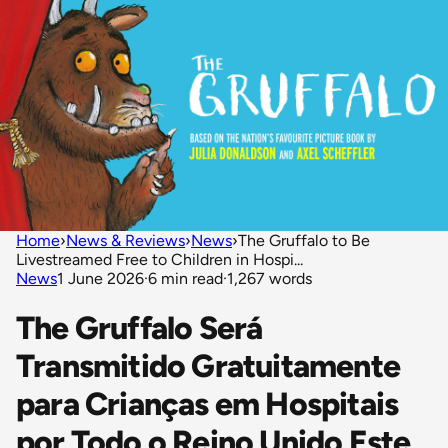
Home
›
News & Reviews
›
News
›
The Gruffalo to Be
Livestreamed Free to Children in Hospi...
News
1 June 2026
·
6 min read
·
1,267 words
The Gruffalo Será
Transmitido Gratuitamente
para Crianças em Hospitais
por Todo o Reino Unido Este