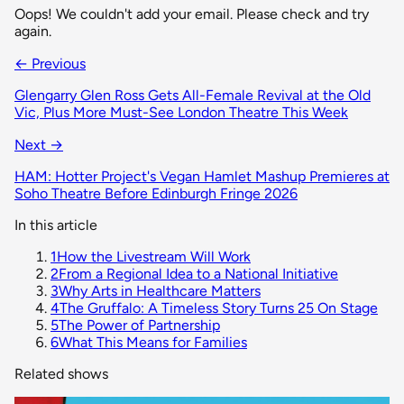
Oops! We couldn't add your email. Please check and try
again.
← Previous
Glengarry Glen Ross Gets All-Female Revival at the Old
Vic, Plus More Must-See London Theatre This Week
Next →
HAM: Hotter Project's Vegan Hamlet Mashup Premieres at
Soho Theatre Before Edinburgh Fringe 2026
In this article
1
How the Livestream Will Work
2
From a Regional Idea to a National Initiative
3
Why Arts in Healthcare Matters
4
The Gruffalo: A Timeless Story Turns 25 On Stage
5
The Power of Partnership
6
What This Means for Families
Related shows