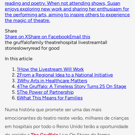
reading and poetry. When not attending shows, Susan
enjoys exploring new work and sharing her enthusiasm for
the performing arts, aiming to inspire others to experience
the magic of theatre.
Share
Share on X
Share on Facebook
Email this
the gruffalo
family theatre
hospital livestream
tall
stories
lowry
read for good
In this article
1
How the Livestream Will Work
2
From a Regional Idea to a National Initiative
3
Why Arts in Healthcare Matters
4
The Gruffalo: A Timeless Story Turns 25 On Stage
5
The Power of Partnership
6
What This Means for Families
Numa história que promete ser uma das mais
emocionantes do teatro neste verão, milhares de crianças
em hospitais por todo o Reino Unido terão a oportunidade
de assistir a
The Gruffalo
Live On Stage de forma