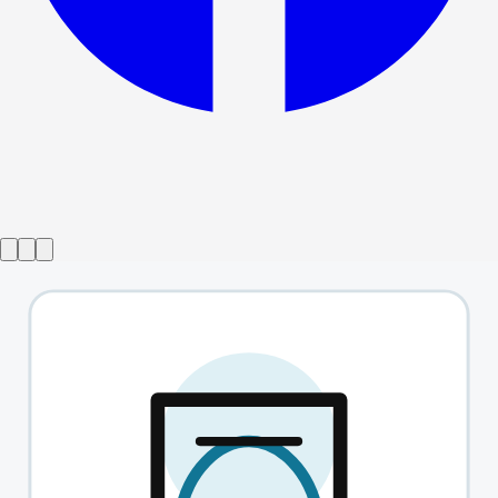
Виставу завершено
Згода
→