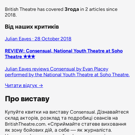
British Theatre has covered
Згода
in 2 articles since
2018.
Від наших критиків
Julian Eaves · 28 October 2018
REVIEW: Consensual, National Youth Theatre at Soho
Theatre ✭✭✭
Julian Eaves reviews Consensual by Evan Placey
performed by the National Youth Theatre at Soho Theatre.
Читати відгук
→
Про виставу
Купуйте квитки на виставу Consensual. Дізнавайтеся
склад акторів, розклад та подробиці сеансів на
BritishTheatre.com. «Сприймайте статеве виховання
як зону бойових дій, а себе — як журналіста.