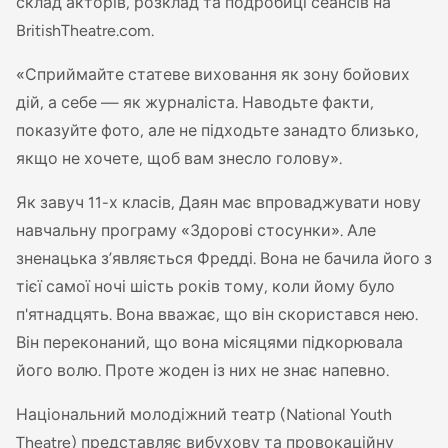
склад акторів, розклад та подробиці сеансів на
BritishTheatre.com.
«Сприймайте статеве виховання як зону бойових
дій, а себе — як журналіста. Наводьте факти,
показуйте фото, але не підходьте занадто близько,
якщо не хочете, щоб вам знесло голову».
Як завуч 11-х класів, Даян має впроваджувати нову
навчальну програму «Здорові стосунки». Але
зненацька з’являється Фредді. Вона не бачила його з
тієї самої ночі шість років тому, коли йому було
п'ятнадцять. Вона вважає, що він скористався нею.
Він переконаний, що вона місяцями підкорювала
його волю. Проте жоден із них не знає напевно.
Національний молодіжний театр (National Youth
Theatre) представляє вибухову та провокаційну