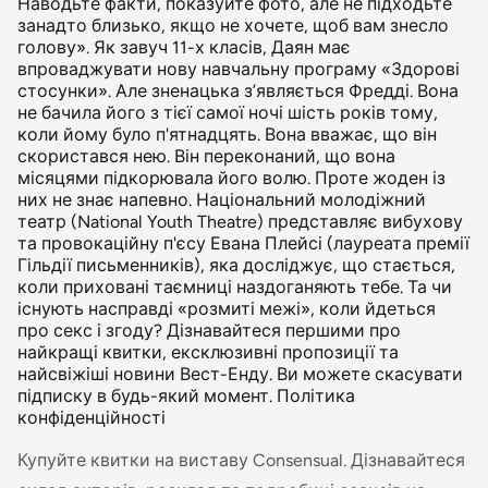
Наводьте факти, показуйте фото, але не підходьте
занадто близько, якщо не хочете, щоб вам знесло
голову». Як завуч 11-х класів, Даян має
впроваджувати нову навчальну програму «Здорові
стосунки». Але зненацька з’являється Фредді. Вона
не бачила його з тієї самої ночі шість років тому,
коли йому було п'ятнадцять. Вона вважає, що він
скористався нею. Він переконаний, що вона
місяцями підкорювала його волю. Проте жоден із
них не знає напевно. Національний молодіжний
театр (National Youth Theatre) представляє вибухову
та провокаційну п'єсу Евана Плейсі (лауреата премії
Гільдії письменників), яка досліджує, що стається,
коли приховані таємниці наздоганяють тебе. Та чи
існують насправді «розмиті межі», коли йдеться
про секс і згоду? Дізнавайтеся першими про
найкращі квитки, ексклюзивні пропозиції та
найсвіжіші новини Вест-Енду. Ви можете скасувати
підписку в будь-який момент. Політика
конфіденційності
Купуйте квитки на виставу Consensual. Дізнавайтеся