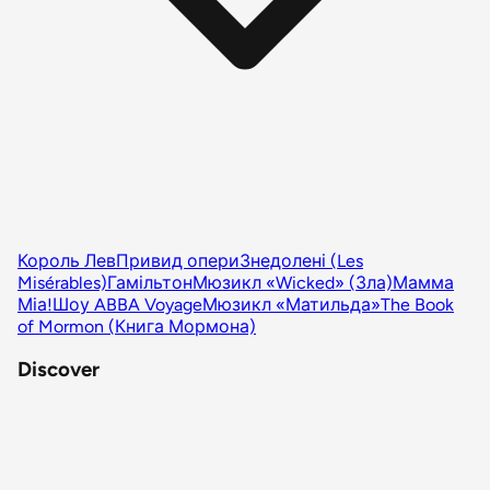
Король Лев
Привид опери
Знедолені (Les
Misérables)
Гамільтон
Мюзикл «Wicked» (Зла)
Мамма
Міа!
Шоу ABBA Voyage
Мюзикл «Матильда»
The Book
of Mormon (Книга Мормона)
Discover