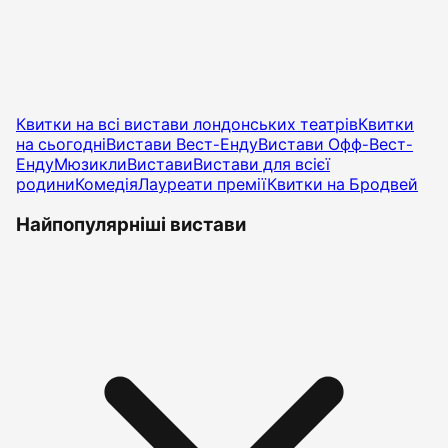
Квитки на всі вистави лондонських театрів
Квитки
на сьогодні
Вистави Вест-Енду
Вистави Офф-Вест-
Енду
Мюзикли
Вистави
Вистави для всієї
родини
Комедія
Лауреати премії
Квитки на Бродвей
Найпопулярніші вистави