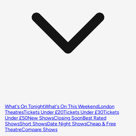
What's On Tonight
What's On This Weekend
London
Theatres
Tickets Under £20
Tickets Under £30
Tickets
Under £50
New Shows
Closing Soon
Best Rated
Shows
Short Shows
Date Night Shows
Cheap & Free
Theatre
Compare Shows