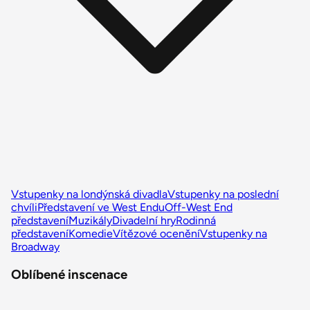
Vstupenky na londýnská divadla
Vstupenky na poslední
chvíli
Představení ve West Endu
Off-West End
představení
Muzikály
Divadelní hry
Rodinná
představení
Komedie
Vítězové ocenění
Vstupenky na
Broadway
Oblíbené inscenace