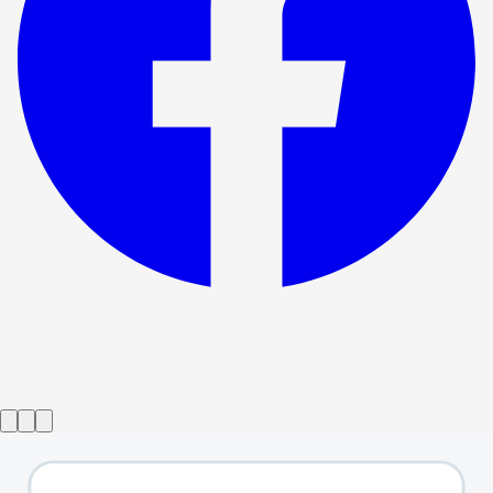
Show ended
Se souhlasem
→