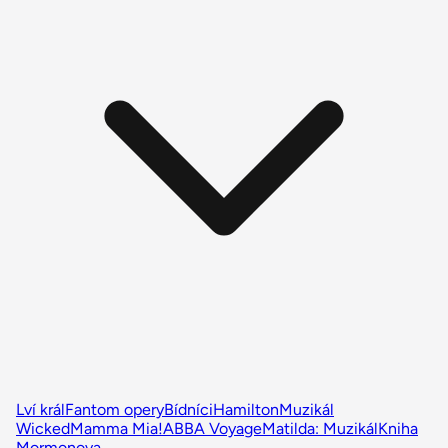
Lví král
Fantom opery
Bídníci
Hamilton
Muzikál
Wicked
Mamma Mia!
ABBA Voyage
Matilda: Muzikál
Kniha
Mormonova