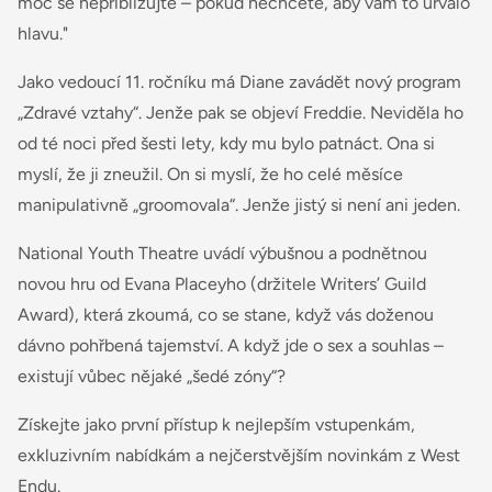
moc se nepřibližujte – pokud nechcete, aby vám to urvalo
hlavu."
Jako vedoucí 11. ročníku má Diane zavádět nový program
„Zdravé vztahy“. Jenže pak se objeví Freddie. Neviděla ho
od té noci před šesti lety, kdy mu bylo patnáct. Ona si
myslí, že ji zneužil. On si myslí, že ho celé měsíce
manipulativně „groomovala“. Jenže jistý si není ani jeden.
National Youth Theatre uvádí výbušnou a podnětnou
novou hru od Evana Placeyho (držitele Writers’ Guild
Award), která zkoumá, co se stane, když vás doženou
dávno pohřbená tajemství. A když jde o sex a souhlas –
existují vůbec nějaké „šedé zóny“?
Získejte jako první přístup k nejlepším vstupenkám,
exkluzivním nabídkám a nejčerstvějším novinkám z West
Endu.