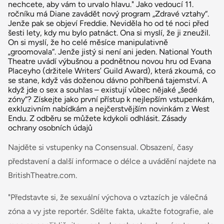
nechcete, aby vám to urvalo hlavu." Jako vedoucí 11.
ročníku má Diane zavádět nový program „Zdravé vztahy“.
Jenže pak se objeví Freddie. Neviděla ho od té noci před
šesti lety, kdy mu bylo patnáct. Ona si myslí, že ji zneužil.
On si myslí, že ho celé měsíce manipulativně
„groomovala“. Jenže jistý si není ani jeden. National Youth
Theatre uvádí výbušnou a podnětnou novou hru od Evana
Placeyho (držitele Writers’ Guild Award), která zkoumá, co
se stane, když vás doženou dávno pohřbená tajemství. A
když jde o sex a souhlas – existují vůbec nějaké „šedé
zóny“? Získejte jako první přístup k nejlepším vstupenkám,
exkluzivním nabídkám a nejčerstvějším novinkám z West
Endu. Z odběru se můžete kdykoli odhlásit. Zásady
ochrany osobních údajů
Najděte si vstupenky na Consensual. Obsazení, časy
představení a další informace o délce a uvádění najdete na
BritishTheatre.com.
"Představte si, že sexuální výchova o vztazích je válečná
zóna a vy jste reportér. Sdělte fakta, ukažte fotografie, ale