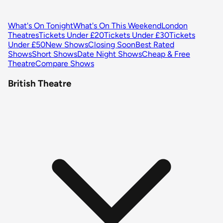
What's On Tonight
What's On This Weekend
London
Theatres
Tickets Under £20
Tickets Under £30
Tickets
Under £50
New Shows
Closing Soon
Best Rated
Shows
Short Shows
Date Night Shows
Cheap & Free
Theatre
Compare Shows
British Theatre