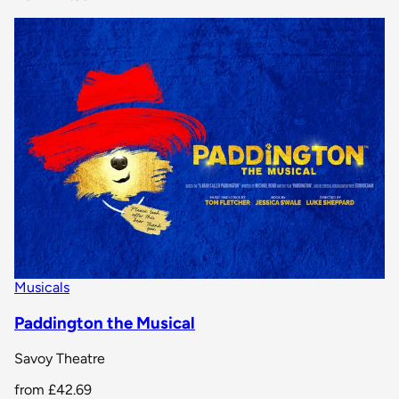
Musicals
Paddington the Musical
Savoy Theatre
from
£42.69