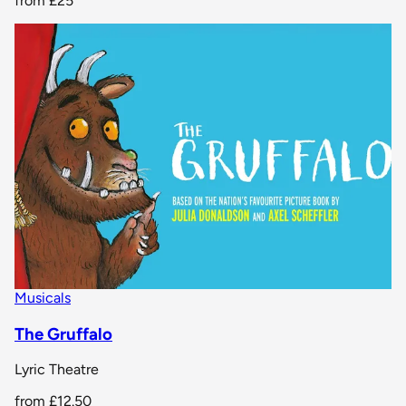
from
£25
Musicals
The Gruffalo
Lyric Theatre
from
£12.50