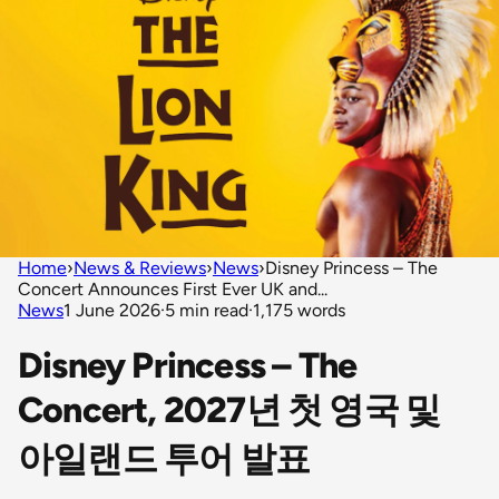
Home
›
News & Reviews
›
News
›
Disney Princess – The
Concert Announces First Ever UK and...
News
1 June 2026
·
5 min read
·
1,175 words
Disney Princess – The
Concert, 2027년 첫 영국 및
아일랜드 투어 발표