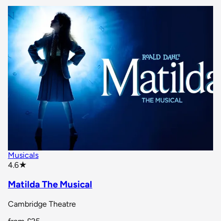
Musicals
star rating
4.6
★
Matilda The Musical
Cambridge Theatre