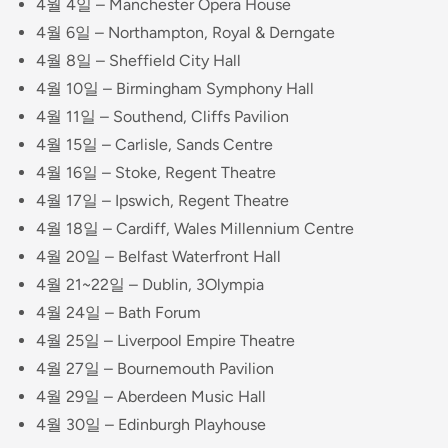
4월 4일 – Manchester Opera House
4월 6일 – Northampton, Royal & Derngate
4월 8일 – Sheffield City Hall
4월 10일 – Birmingham Symphony Hall
4월 11일 – Southend, Cliffs Pavilion
4월 15일 – Carlisle, Sands Centre
4월 16일 – Stoke, Regent Theatre
4월 17일 – Ipswich, Regent Theatre
4월 18일 – Cardiff, Wales Millennium Centre
4월 20일 – Belfast Waterfront Hall
4월 21~22일 – Dublin, 3Olympia
4월 24일 – Bath Forum
4월 25일 – Liverpool Empire Theatre
4월 27일 – Bournemouth Pavilion
4월 29일 – Aberdeen Music Hall
4월 30일 – Edinburgh Playhouse