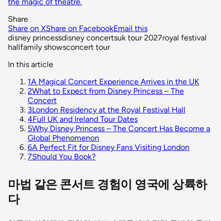
the magic of theatre.
Share
Share on X
Share on Facebook
Email this
disney princess
disney concerts
uk tour 2027
royal festival
hall
family shows
concert tour
In this article
1
A Magical Concert Experience Arrives in the UK
2
What to Expect from Disney Princess – The
Concert
3
London Residency at the Royal Festival Hall
4
Full UK and Ireland Tour Dates
5
Why Disney Princess – The Concert Has Become a
Global Phenomenon
6
A Perfect Fit for Disney Fans Visiting London
7
Should You Book?
마법 같은 콘서트 경험이 영국에 상륙하
다