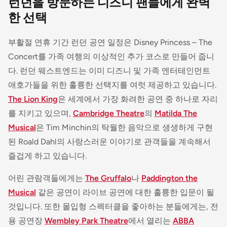
런던을 방문하는 디즈니 팬들에게 완벽
한 선택
부활절 연휴 기간 런던 공연 일정은 Disney Princess – The
Concert를 가족 여행의 이상적인 추가 코스로 만들어 줍니
다. 런던 웨스트엔드는 이미 디즈니 및 가족 엔터테인먼트
애호가들을 위한 훌륭한 선택지를 여럿 제공하고 있습니다.
The Lion King
은 세계에서 가장 화려한 공연 중 하나로 자리
를 지키고 있으며,
Cambridge Theatre
의
Matilda The
Musical
은 Tim Minchin의 탁월한 음악으로 생생하게 구현
된 Roald Dahl의 사랑스러운 이야기로 관객들을 계속해서
즐겁게 하고 있습니다.
어린 관람객들에게는
The Gruffalo
나
Paddington the
Musical
같은 공연이 라이브 공연에 대한 훌륭한 입문이 될
것입니다. 또한 몰입형 스펙터클을 좋아하는 분들에게는, 전
용 공연장
Wembley Park Theatre
에서 열리는
ABBA