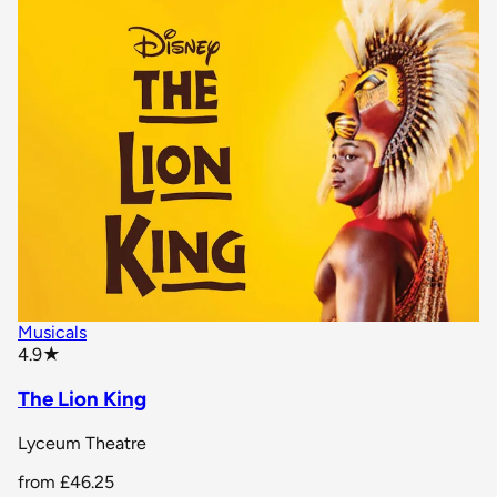
Musicals
star rating
4.9
★
The Lion King
Lyceum Theatre
from
£46.25