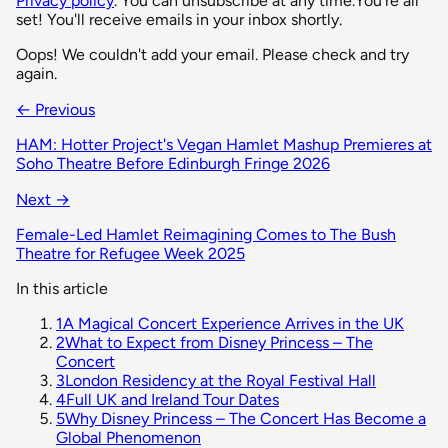
Privacy policy
. You can unsubscribe at any time.
You're all
set! You'll receive emails in your inbox shortly.
Oops! We couldn't add your email. Please check and try
again.
← Previous
HAM: Hotter Project's Vegan Hamlet Mashup Premieres at
Soho Theatre Before Edinburgh Fringe 2026
Next →
Female-Led Hamlet Reimagining Comes to The Bush
Theatre for Refugee Week 2025
In this article
1
A Magical Concert Experience Arrives in the UK
2
What to Expect from Disney Princess – The
Concert
3
London Residency at the Royal Festival Hall
4
Full UK and Ireland Tour Dates
5
Why Disney Princess – The Concert Has Become a
Global Phenomenon