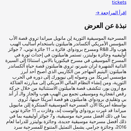
tickets
اقرأ المراجعة
→
نبذة عن العرض
المسرحية الموسيقية الثورية لِن مانويل ميراندا تروي قصة الأب
المؤسس الأمريكي ألكساندر هاميلتون باستخدام أساليب الهيب
هوب والـ R&B ومسرح برودواي. فائزة بـ 11 جائزة توني، 7 جوائز
أوليفييه وجائزة بوليتزر، تستمر هاميلتون في إحداث ثورة في
المسرح الموسيقي في مسرح فيكتوريا بالاس. استنادًا إلى السيرة
الذاتية الشهيرة لران شيرنو، تروي هاميلتون قصة حياة ألكساندر
هاميلتون: اليتيم المهاجر من الكاريبي الذي أصبح أحد أبرز
مؤسسي أمريكا. من وصوله إلى نيويورك إلى دوره في الحرب
الثورية، ومن إنشاء النظام المالي الأمريكي إلى مبارزته الفتاكة
مع آرون بور، تتكشف قصة هاميلتون الاستثنائية من خلال حركة
رقص انفجارية وموسيقى تجمع بين الهيب هوب والجاز والـ آر أند
بي وتقليدي برودواي. هاميلتون هو قصة أمريكا حينها، تُروى
بواسطة أمريكا الآن. المسرحية الموسيقية المبتكرة لِلن مانيويل
ميراندا قد غيرت برودواي والوست إند، وفازت بـ 11 جائزة توني
بما في ذلك أفضل مسرحية موسيقية، و7 جوائز أوليفييه بما في
ذلك أفضل مسرحية موسيقية جديدة، وجائزة بوليتزر للدراما لعام
2016، وجائزة جرامي. يشمل التمثيل المتنوع للمسرحية سرد