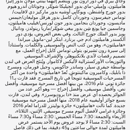
وجاي بيري في دور آرون بور. وينضم إليهما بينتي مولان بدور إليزا
هاميلتون، وإميلي-ماي بدور أنجيليكا شويُلر، وجوناثان أندرو هيوم
بدور جورج واشنطن، ويوكايِي أوشيه بدور ماركيز دي لافاييت/
توماس جيفرسون، وجوردان كاسل بدور هرقل موليغان/جيمس
ماديسون، وجوردان بنجامين بدور جون لورنس/فيليب هاميلتون،
وجاسمين جيا يونغ شِن بدور بيغي شويُلر/ماريا رينولدز، ودانيال
بويز بدور الملك جورج الثالث. وفي بعض العروض، يؤدي دور
ألكسندر هاميلتون آدم جي. برنارد. ابتكر لين-مانويل ميراندا
«هاميلتون»، وهو من كتب النص والموسيقى والكلمات. واستناداً
إلى سيرة رون تشيرنو، يتولى توماس كايل إخراج العمل، مع
تصميم رقصات لآندي بلانكنبوهلر، والإشراف الموسيقي
والتوزيعات الأوركسترالية لأليكس لاكاموار. ويُنتَج العرض في لندن
بواسطة جيفري سيلر، وساندر جاكوبس، وجيل فورمان، ومسرح
ذا بابليك، وكاميرون ماكينتوش. تُعدّ «هاميلتون» واحدة من أكثر
المسرحيات الموسيقية تتويجاً في تاريخ المسرح. فقد فازت بـ11
جائزة توني عام 2016، من بينها أفضل مسرحية موسيقية، وأفضل
نص، وأفضل موسيقى، وأفضل إخراج — وهو أكبر عدد من
الجوائز يحصده أي عرض منذ «ذا بروديوسرز». وفي لندن، فازت
بسبع جوائز أوليفييه عام 2018، منها أفضل مسرحية موسيقية
جديدة. كما نالت «هاميلتون» جائزة بوليتزر للدراما لعام 2016
وجائزة غرامي لأفضل ألبوم مسرح موسيقي. الإثنين، الثلاثاء،
الأربعاء والجمعة: 7:30 مساءً الخميس: 2:30 مساءً و7:30 مساءً
السبت: 2:30 مساءً لا يوجد عروض يوم الأحد يستمر عرض
هاميلتون لمدة حوالي ساعتين و45 دقيقة، بما في ذلك فاصل