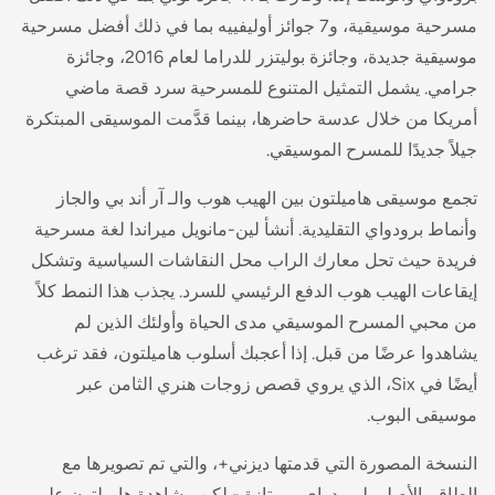
مسرحية موسيقية، و7 جوائز أوليفييه بما في ذلك أفضل مسرحية
موسيقية جديدة، وجائزة بوليتزر للدراما لعام 2016، وجائزة
جرامي. يشمل التمثيل المتنوع للمسرحية سرد قصة ماضي
أمريكا من خلال عدسة حاضرها، بينما قدَّمت الموسيقى المبتكرة
جيلاً جديدًا للمسرح الموسيقي.
تجمع موسيقى هاميلتون بين الهيب هوب والـ آر أند بي والجاز
وأنماط برودواي التقليدية. أنشأ لين-مانويل ميراندا لغة مسرحية
فريدة حيث تحل معارك الراب محل النقاشات السياسية وتشكل
إيقاعات الهيب هوب الدفع الرئيسي للسرد. يجذب هذا النمط كلاً
من محبي المسرح الموسيقي مدى الحياة وأولئك الذين لم
يشاهدوا عرضًا من قبل. إذا أعجبك أسلوب هاميلتون، فقد ترغب
أيضًا في Six، الذي يروي قصص زوجات هنري الثامن عبر
موسيقى البوب.
النسخة المصورة التي قدمتها ديزني+، والتي تم تصويرها مع
الطاقم الأصلي لبرودواي، ممتازة - لكن مشاهدة هاميلتون على