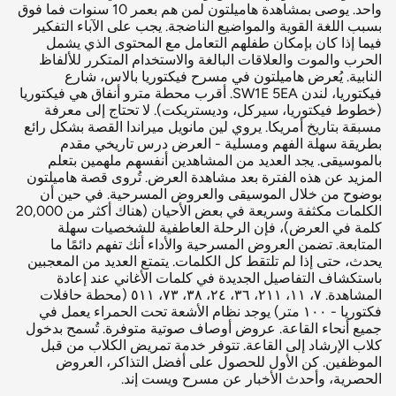
واحد. يوصى بمشاهدة هاميلتون لمن هم بعمر 10 سنوات فما فوق
بسبب اللغة القوية والمواضيع الناضجة. يجب على الآباء التفكير
فيما إذا كان بإمكان طفلهم التعامل مع المحتوى الذي يشمل
الحرب والموت والعلاقات البالغة والاستخدام المتكرر للألفاظ
النابية. يُعرض هاميلتون في مسرح فيكتوريا بالاس، شارع
فيكتوريا، لندن SW1E 5EA. أقرب محطة مترو أنفاق هي فيكتوريا
(خطوط فيكتوريا، سيركل، وديستريكت). لا تحتاج إلى معرفة
مسبقة بتاريخ أمريكا. يروي لين مانويل ميراندا القصة بشكل رائع
بطريقة سهلة الفهم ومسلية - العرض درس تاريخي مقدم
بالموسيقى. يجد العديد من المشاهدين أنفسهم ملهمين بتعلم
المزيد عن هذه الفترة بعد مشاهدة العرض. تُروى قصة هاميلتون
بوضوح من خلال الموسيقى والعروض المسرحية. في حين أن
الكلمات مكثفة وسريعة في بعض الأحيان (هناك أكثر من 20,000
كلمة في العرض)، فإن الرحلة العاطفية للشخصيات سهلة
المتابعة. تضمن العروض المسرحية والأداء أنك تفهم دائمًا ما
يحدث، حتى إذا لم تلتقط كل الكلمات. يتمتع العديد من المعجبين
باستكشاف التفاصيل الجديدة في كلمات الأغاني عند إعادة
المشاهدة. ٧، ١١، ٢١١، ٣٦، ٢٤، ٣٨، ٧٣، ٥١١ (محطة حافلات
فكتوريا - ١٠٠ متر) يوجد نظام الأشعة تحت الحمراء يعمل في
جميع أنحاء القاعة. عروض أوصاف صوتية متوفرة. تُسمح بدخول
كلاب الإرشاد إلى القاعة. تتوفر خدمة تمريض الكلاب من قبل
الموظفين. كن الأول للحصول على أفضل التذاكر، العروض
الحصرية، وأحدث الأخبار عن مسرح ويست إند.