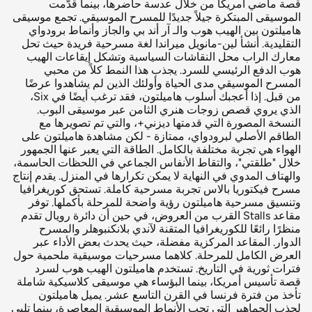
قصة ماضي أمريكا من خلال عدسة حاضرها، بينما قدَّمت
الموسيقى المبتكرة جيلاً جديدًا للمسرح الموسيقي. تجمع موسيقى
هاميلتون بين الهيب هوب والـ آر أند بي والجاز وأنماط برودواي
التقليدية. أنشأ لين-مانويل ميراندا لغة مسرحية فريدة حيث تحل
معارك الراب محل النقاشات السياسية وتشكل إيقاعات الهيب
هوب الدفع الرئيسي للسرد. يجذب هذا النمط كلاً من محبي
المسرح الموسيقي مدى الحياة وأولئك الذين لم يشاهدوا عرضًا
من قبل. إذا أعجبك أسلوب هاميلتون، فقد ترغب أيضًا في Six،
الذي يروي قصص زوجات هنري الثامن عبر موسيقى البوب.
النسخة المصورة التي قدمتها ديزني+، والتي تم تصويرها مع
الطاقم الأصلي لبرودواي، ممتازة - لكن مشاهدة هاميلتون على
الهواء هي تجربة مختلفة بالكامل. الطاقة التي يعبر عنها الجمهور
خلال "طلقتي"، والتقاط الأنفاس الجماعي في اللحظات الحاسمة،
والهتاف المدوي في النهاية لا يمكن تكرارها في المنزل. يقدم إنتاج
مسرح فيكتوريا بالاس تجربة مسرحية كاملة. تستحق كوريغرافيا
وتنسيق مسرحية هاميلتون رؤية واضحة للمرحلة بأكملها. توفر
مقاعد Stalls القرب من العروض، في حين أن دائرة رويال تقدم
منظرًا رائعًا للكوريغرافيا المتقنة لآندي بلانكنبوهلر والمسرح
الدوار. المقاعد المركزية مفضلة، حيث يحدث بعض الأداء عبر
العرض الكامل للمرحلة. كلاهما مسرحيات موسيقية ملحمية حول
فترات ثورية في التاريخ. تستخدم هاميلتون الهيب هوب لسرد
قصة تأسيس أمريكا، بينما البؤساء هي موسيقى كلاسيكية شاملة
تأخذ من فترة فرنسا في القرن التاسع عشر. يميل هاميلتون
لجذب الجماهير التي تحب الأنماط الموسيقية المعاصرة، بينما تلبي