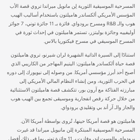
المسرحية الموسيقية الثورية لِن مانويل ميراندا تروي قصة الأب
المؤسس الأمريكي ألكساندر هاميلتون باستخدام أساليب الهيب
هوب والـ R&B ومسرح برودواي. فائزة بـ 11 جائزة توني، 7 جوائز
أوليفييه وجائزة بوليتزر، تستمر هاميلتون في إحداث ثورة في
المسرح الموسيقي في مسرح فيكتوريا بالاس.
استنادًا إلى السيرة الذاتية الشهيرة لران شيرنو، تروي هاميلتون
قصة حياة ألكساندر هاميلتون: اليتيم المهاجر من الكاريبي الذي
أصبح أحد أبرز مؤسسي أمريكا. من وصوله إلى نيويورك إلى دوره
في الحرب الثورية، ومن إنشاء النظام المالي الأمريكي إلى
مبارزته الفتاكة مع آرون بور، تتكشف قصة هاميلتون الاستثنائية
من خلال حركة رقص انفجارية وموسيقى تجمع بين الهيب هوب
والجاز والـ آر أند بي وتقليدي برودواي.
هاميلتون هو قصة أمريكا حينها، تُروى بواسطة أمريكا الآن.
المسرحية الموسيقية المبتكرة لِلن مانيويل ميراندا قد غيرت
برودواي والوست إند، وفازت بـ 11 جائزة توني بما في ذلك أفضل