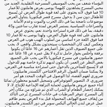
البؤساء شغف من يحب الموسيقى المسرحية التقليدية. العديد من
محبي المسرح يشاهدون كليهما! يوصى بعرض هاملتون للأعمار
10 فما فوق، لأنه يحتوي على لغة قوية طوال العرض. لن يُسمح
للأطفال دون سن 3 بدخول مسرح قصر فيكتوريا. يتناول العرض
موضوعات ناضجة بما في ذلك الحرب والموت وعدم الأمانة
والصراعات السياسية. يستمر العرض لمدة تقارب ساعتين و45
دقيقة، بما في ذلك فترة استراحة واحدة. نعم، يحتوي عرض
هاملتون على لغة قوية طوال العرض، ولهذا يوصى به للأعمار 10
فما فوق. اللغة جزء أساسي من أسلوب الهيب هوب في العرض
وتعكس كيف كان الشخصيات سيتحدثون بشكل واقعي. لا، يجب
على جميع الضيوف الذين تقل أعمارهم عن 16 عامًا أن يكونوا
برفقة وأجلس بجوار حامل تذكرة لا يقل عمره عن 18 عامًا عند
حضور هاميلتون في مسرح فيكتوريا بالاس. يجب على الجميع،
بغض النظر عن العمر، أن يكون لديهم تذكرة خاصة بهم للدخول.
قد لا يُسمح للمتأخرين بالدخول حتى استراحة مناسبة في العرض،
ولا يمكننا ضمان القبول. الرقم الافتتاحي 'ألكسندر هاميلتون'
ضروري لفهم القصة، لذا الوصول في الوقت المحدد هو أمر
ضروري. لا، التصوير الفوتوغرافي وتسجيل الفيديو محظوران تمامًا
أثناء جميع عروض هاميلتون لحماية النزاهة الإبداعية للإنتاج. لا، لا
يمكنك إحضار الطعام أو الشراب الذي تم شراؤه من مكان آخر
إلى المسرح. تتوفر المرطبات في حانات المسرح. يُرجى التأكد
من إيقاف جميع الهواتف المحمولة قبل بدء العرض. يضم طاقم
عمل عرض لندن الحالي أليكس سوير في دور ألكسندر هاميلتون،