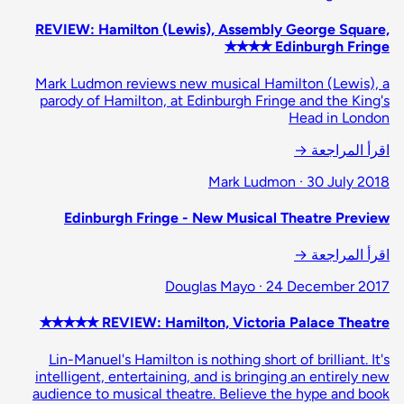
REVIEW: Hamilton (Lewis), Assembly George Square,
Edinburgh Fringe ✭✭✭✭
Mark Ludmon reviews new musical Hamilton (Lewis), a
parody of Hamilton, at Edinburgh Fringe and the King's
Head in London
اقرأ المراجعة
→
Mark Ludmon · 30 July 2018
Edinburgh Fringe - New Musical Theatre Preview
اقرأ المراجعة
→
Douglas Mayo · 24 December 2017
REVIEW: Hamilton, Victoria Palace Theatre ✭✭✭✭✭
Lin-Manuel's Hamilton is nothing short of brilliant. It's
intelligent, entertaining, and is bringing an entirely new
audience to musical theatre. Believe the hype and book