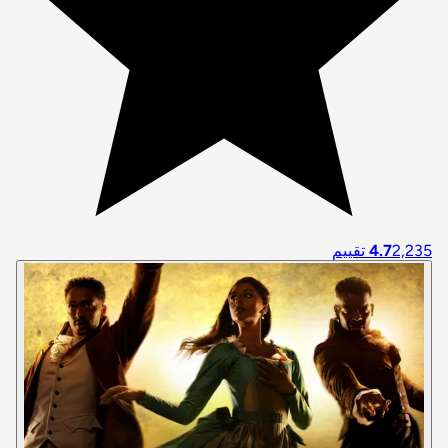
2,235 تقييم
4.7