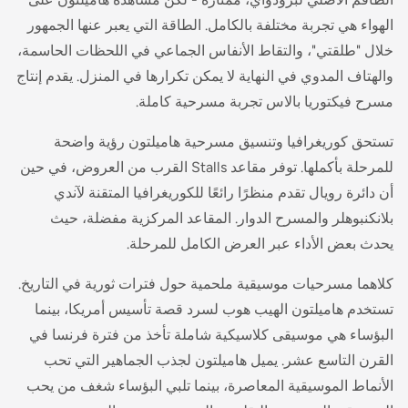
الهواء هي تجربة مختلفة بالكامل. الطاقة التي يعبر عنها الجمهور
خلال "طلقتي"، والتقاط الأنفاس الجماعي في اللحظات الحاسمة،
والهتاف المدوي في النهاية لا يمكن تكرارها في المنزل. يقدم إنتاج
مسرح فيكتوريا بالاس تجربة مسرحية كاملة.
تستحق كوريغرافيا وتنسيق مسرحية هاميلتون رؤية واضحة
للمرحلة بأكملها. توفر مقاعد Stalls القرب من العروض، في حين
أن دائرة رويال تقدم منظرًا رائعًا للكوريغرافيا المتقنة لآندي
بلانكنبوهلر والمسرح الدوار. المقاعد المركزية مفضلة، حيث
يحدث بعض الأداء عبر العرض الكامل للمرحلة.
كلاهما مسرحيات موسيقية ملحمية حول فترات ثورية في التاريخ.
تستخدم هاميلتون الهيب هوب لسرد قصة تأسيس أمريكا، بينما
البؤساء هي موسيقى كلاسيكية شاملة تأخذ من فترة فرنسا في
القرن التاسع عشر. يميل هاميلتون لجذب الجماهير التي تحب
الأنماط الموسيقية المعاصرة، بينما تلبي البؤساء شغف من يحب