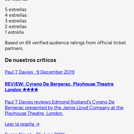
5 estrellas
4 estrellas
3 estrellas
2 estrellas
1 estrella
Based on 69 verified audience ratings from official ticket
partners.
De nuestros críticos
Paul T Davies · 9 December 2019
REVIEW: Cyrano De Bergerac, Playhouse Theatre
London ✭✭✭✭
Paul T Davies reviews Edmond Rostand's Cyrano De
Bergerac presented by the Jamie Lloyd Company at the
Playhouse Theatre, London.
Leer la reseña
→