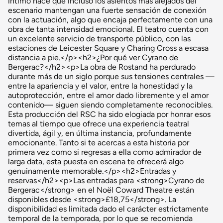
íntimo hace que incluso los asientos más alejados del
escenario mantengan una fuerte sensación de conexión
con la actuación, algo que encaja perfectamente con una
obra de tanta intensidad emocional. El teatro cuenta con
un excelente servicio de transporte público, con las
estaciones de Leicester Square y Charing Cross a escasa
distancia a pie.</p><h2>¿Por qué ver Cyrano de
Bergerac?</h2><p>La obra de Rostand ha perdurado
durante más de un siglo porque sus tensiones centrales —
entre la apariencia y el valor, entre la honestidad y la
autoprotección, entre el amor dado libremente y el amor
contenido— siguen siendo completamente reconocibles.
Esta producción del RSC ha sido elogiada por honrar esos
temas al tiempo que ofrece una experiencia teatral
divertida, ágil y, en última instancia, profundamente
emocionante. Tanto si te acercas a esta historia por
primera vez como si regresas a ella como admirador de
larga data, esta puesta en escena te ofrecerá algo
genuinamente memorable.</p><h2>Entradas y
reservas</h2><p>Las entradas para <strong>Cyrano de
Bergerac</strong> en el Noël Coward Theatre están
disponibles desde <strong>£18,75</strong>. La
disponibilidad es limitada dado el carácter estrictamente
temporal de la temporada, por lo que se recomienda