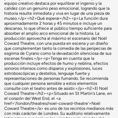
equipo creativo destaca por equilibrar el ingenio y la
calidez con un genuino peso emocional, logrando que la
historia resulte inmediata y viva en lugar de una pieza de
museo.</p><h2>Qué esperar</h2><p>La función dura
aproximadamente 2 horas y 45 minutos e incluye un
descanso, lo que ofrece al público tiempo suficiente para
absorber el amplio arco emocional de la historia. La
producción aprovecha al máximo el escenario del Noël
Coward Theatre, con una puesta en escena y un diseño
que complementan tanto la comedia de las peripecias de
esgrima de Cyrano como la devastación silenciosa de sus
escenas finales.</p><p>Tenga en cuenta que la
producción incluye efectos de humo y neblina, efectos
sonoros intensos como disparos y explosiones, luces
estroboscópicas y destellos, lenguaje fuerte y
representaciones de personas fumando. Se recomienda
que cualquier persona sensible a estos elementos
consulte con el teatro antes de asistir.</p><h2>El Noël
Coward Theatre</h2><p>Situado en St Martin's Lane, en
el corazón del West End, el <a
href='/london/theatres/noel-coward-theatre'>Noël
Coward Theatre</a> es uno de los recintos medianos más
con más carácter de Londres. Su auditorio relativamente