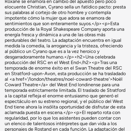
Roxane se enamora en cambio del apuesto pero poco
elocuente Christian, Cyrano sella un fatídico pacto: presta
sus palabras al cortejo de otro hombre y contempla
impotente cómo la mujer que adora se enamora de
sentimientos que son enteramente suyos.</p><p>Esta
producción de la Royal Shakespeare Company aporta una
energía fresca y dinámica a una de las obras más
perdurables del teatro. La adaptación encuentra en igual
medida la comedia, la arrogancia y la tristeza, ofreciendo
al público un Cyrano que es a la vez heroico y
desgarradoramente humano.</p><h2>Una celebrada
producción del RSC en el West End</h2><p>Tras una
temporada de enorme éxito en el Swan Theatre del RSC
en Stratford-upon-Avon, esta producción se ha trasladado
al <a href='/london/theatres/noel-coward-theatre'>Noël
Coward Theatre</a> del West End londinense para una
temporada estrictamente limitada. El traslado de Stratford
a la capital refleja el enorme entusiasmo que generó el
espectáculo en su estreno regional, y el público del West
End tiene ahora la insólita oportunidad de disfrutar de esta
aclamada puesta en escena.</p><p>El reparto rota con
regularidad, por lo que los asistentes pueden contar con
un elenco de talentosos intérpretes que dan vida a los
personajes de Rostand en cada función. La adaptación del